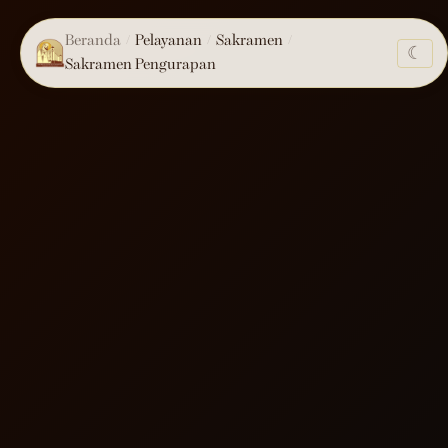
Beranda
Pelayanan
Sakramen
/
/
/
☾
Sakramen Pengurapan