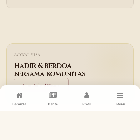
JADWAL MISA
Hadir & berdoa
bersama komunitas
Lihat Jadwal Misa →
Beranda
Berita
Profil
Menu