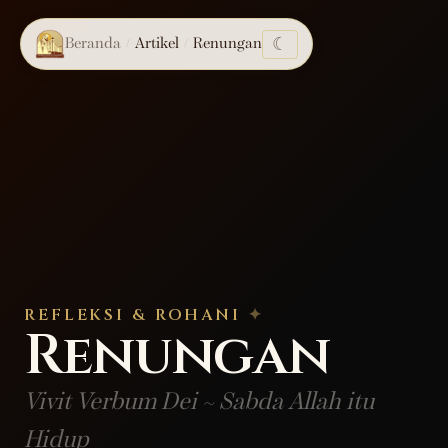
☾
Beranda
Artikel
Renungan
/
/
REFLEKSI & ROHANI
Renungan
Vivit Verbum Dei ~ Sabda Allah itu
Hidup