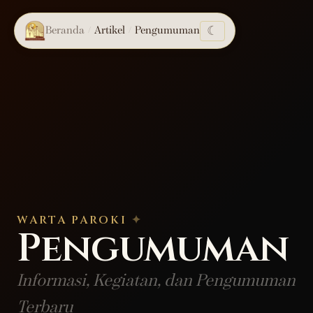
☾
Beranda
Artikel
Pengumuman
/
/
WARTA PAROKI
Pengumuman
Informasi, Kegiatan, dan Pengumuman
Terbaru